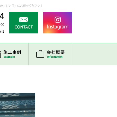
WA（シンワ）にお任せください！
:00
-1
の流れ
施工事例
会社概要